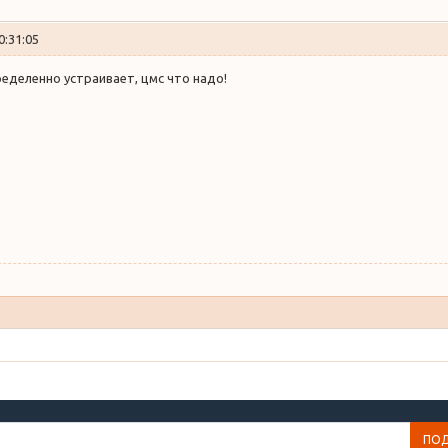
0:31:05
еделенно устраивает, цмс что надо!