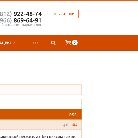
(812)
922-48-74
ПОЛУЧИТЬ КП!
(966)
869-64-91
ый интернет-маркетолог
...
0
АЦИЯ
RSS
0
#4
хакерской ресурсе, а с битриксом такое