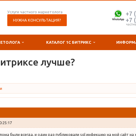
Услуги частного маркетолога
+7 
+7 
НУЖНА КОНСУЛЬТАЦИЯ?
частн
КЕТОЛОГА
КАТАЛОГ 1С БИТРИКС
ИНФОРМ
Битриксе лучше?
и
0:25:17
ома были всегда, и один раз публиковали sql инфекцию на мой сайт на 