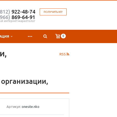
(812)
922-48-74
ПОЛУЧИТЬ КП!
(966)
869-64-91
ый интернет-маркетолог
...
0
АЦИЯ
и,
RSS
 организации,
Артикул:
onesite.nko