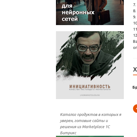
7
8
9
1
1
1
В
о
Х
Б
Каталог продуктов в которых я
уверен, готовые сайты и
решения из Marketplace 1С
Битрикс