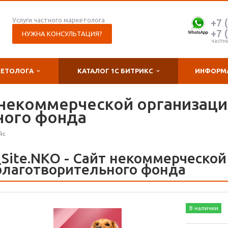
Услуги частного маркетолога
+7 
+7 
НУЖНА КОНСУЛЬТАЦИЯ?
частн
КЕТОЛОГА
КАТАЛОГ 1С БИТРИКС
ИНФОРМ
т некоммерческой организаци
ного фонда
йс
1Site.NKO - Сайт некоммерческой
благотворительного фонда
В наличии