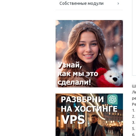
Собственные модули
Ш
Л
р
Р
1
2
3
5
6