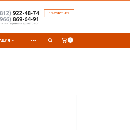
(812)
922-48-74
ПОЛУЧИТЬ КП!
(966)
869-64-91
ый интернет-маркетолог
...
0
АЦИЯ