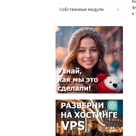
Б
ф
Собственные модули
в