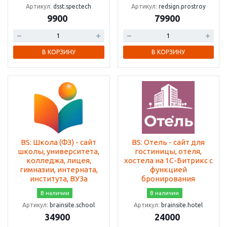
Артикул:
dsst.spectech
Артикул:
redsign.prostroy
9900
79900
В КОРЗИНУ
В КОРЗИНУ
BS: Школа (ФЗ) - сайт
BS: Отель - сайт для
школы, университета,
гостиницы, отеля,
колледжа, лицея,
хостела на 1С-Битрикс с
гимназии, интерната,
функцией
института, ВУЗа
бронирования
В наличии
В наличии
Артикул:
brainsite.school
Артикул:
brainsite.hotel
34900
24000