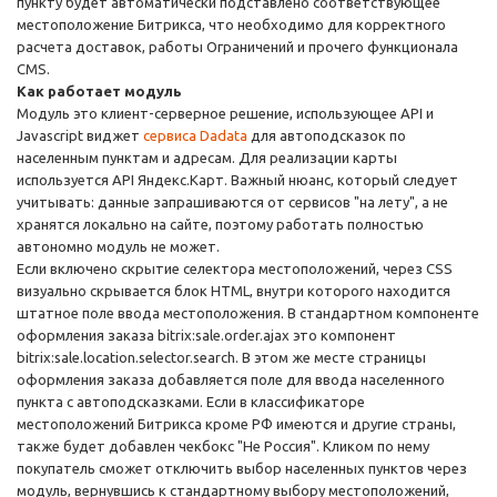
пункту будет автоматически подставлено соответствующее
местоположение Битрикса, что необходимо для корректного
расчета доставок, работы Ограничений и прочего функционала
CMS.
Как работает модуль
Модуль это клиент-серверное решение, использующее API и
Javascript виджет
сервиса Dadata
для автоподсказок по
населенным пунктам и адресам. Для реализации карты
используется API Яндекс.Карт. Важный нюанс, который следует
учитывать: данные запрашиваются от сервисов "на лету", а не
хранятся локально на сайте, поэтому работать полностью
автономно модуль не может.
Если включено скрытие селектора местоположений, через CSS
визуально скрывается блок HTML, внутри которого находится
штатное поле ввода местоположения. В стандартном компоненте
оформления заказа bitrix:sale.order.ajax это компонент
bitrix:sale.location.selector.search. В этом же месте страницы
оформления заказа добавляется поле для ввода населенного
пункта с автоподсказками. Если в классификаторе
местоположений Битрикса кроме РФ имеются и другие страны,
также будет добавлен чекбокс "Не Россия". Кликом по нему
покупатель сможет отключить выбор населенных пунктов через
модуль, вернувшись к стандартному выбору местоположений,