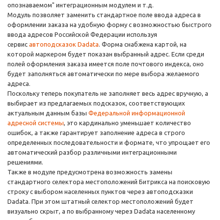
опознаваемом" интеграционным модулем и т.д.
Модуль позволяет заменить стандартное поле ввода адреса в
оформлении заказа на удобную форму с возможностью быстрого
ввода адресов Российской Федерации используя
сервис
автоподсказок Dadata
. Форма снабжена картой, на
которой маркером будет показан выбранный адрес. Если среди
полей оформления заказа имеется поле почтового индекса, оно
будет заполняться автоматически по мере выбора желаемого
адреса.
Поскольку теперь покупатель не заполняет весь адрес вручную, а
выбирает из предлагаемых подсказок, соответствующих
актуальным данным базы
Федеральной информационной
адресной системы
, это кардинально уменьшает количество
ошибок, а также гарантирует заполнение адреса в строго
определенных последовательности и формате, что упрощает его
автоматический разбор различными интеграционными
решениями.
Также в модуле предусмотрена возможность замены
стандартного селектора местоположений Битрикса на поисковую
строку с выбором населенных пунктов через автоподсказки
Dadata. При этом штатный селектор местоположений будет
визуально скрыт, а по выбранному через Dadata населенному