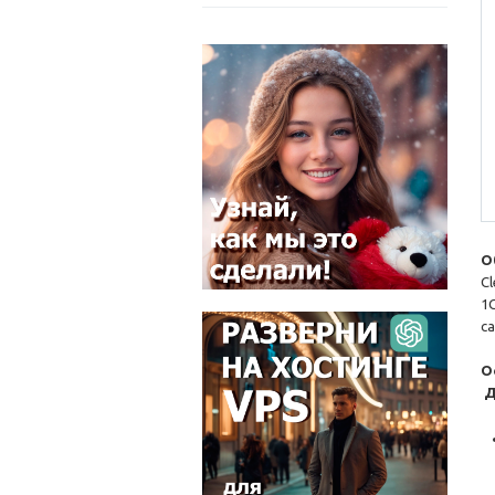
О
C
1
с
О
Д