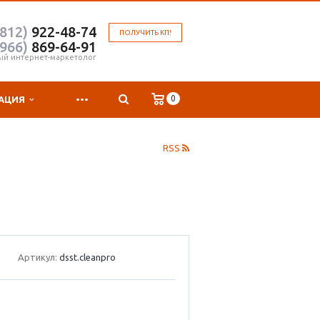
(812)
922-48-74
ПОЛУЧИТЬ КП!
(966)
869-64-91
ый интернет-маркетолог
...
0
АЦИЯ
RSS
Артикул:
dsst.cleanpro