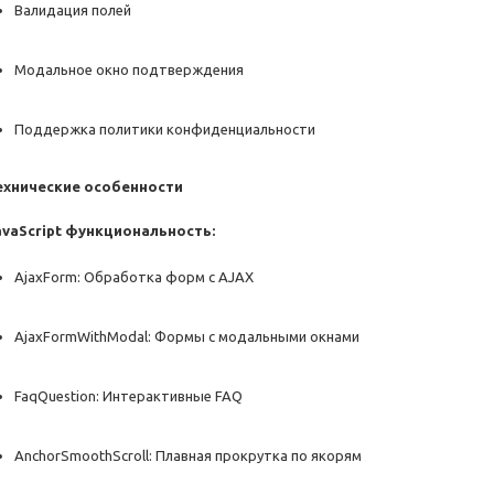
Валидация полей
Модальное окно подтверждения
Поддержка политики конфиденциальности
ехнические особенности
avaScript функциональность:
AjaxForm: Обработка форм с AJAX
AjaxFormWithModal: Формы с модальными окнами
FaqQuestion: Интерактивные FAQ
AnchorSmoothScroll: Плавная прокрутка по якорям