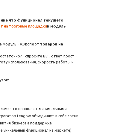
ние что функционал текущего
рт на торговые площадки
и модуль
е модуль -
«Экспорт товаров на
таточно? - спросите Вы.. ответ прост -
тоту использования, скорость работы и
узок:
алами что позволяет минимальными
грегатор Lengow объединяет в себе сотни
звития бизнеса а поддержка
е уникальный функционал на маркете)