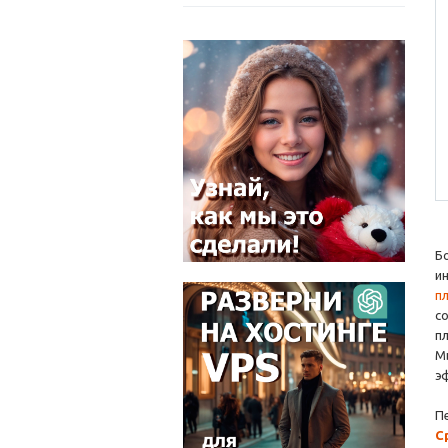
Б
и
п
с
п
М
э
П
С