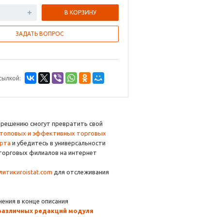
В КОРЗИНУ
ЗАДАТЬ ВОПРОС
сылкой:
 решению смогут превратить свой
топовых и эффективных торговых
орта
и убедитесь в универсальности
 торговых филиалов на интернет
алитики
roistat.com
для отслеживания
ения в конце описания
различны
х редакций модуля