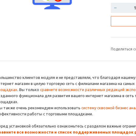
Поделиться с
ольшинство клиентов модуля и не представляли, что благодаря нашему
нтернет магазин в целую торговую сеть с филиалами магазина на самых
лощадках
. Вы только
сравните возможности различны
х редакций эксп
озданного функционала для развития вашего интернет магазина в сеть
лощадках.
ы также очень рекомендуем использовать
систему сквозной бизнес ан
ффективности работы с торговыми площадками.
еред установкой обязательно ознакомьтесь с разделом важные огранич
р
авните все возможности и список поддерживаемых площадок 