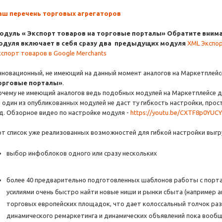
аш перечень торговых агрегаторов
одуль « Экспорт товаров на торговые порталы»
Обратите внима
одуля включает в себя сразу два предыдущих модуля
XML Экспо
кспорт товаров в Google Merchants
нновационный, не имеющий на данный момент аналогов на Маркетплейс
орговые порталы»
.
очему не имеющий аналогов ведь подобных модулей на Маркетплейсе дос
и один из опубликованных модулей не даст ту гибкость настройки, прос
.д. Обзорное видео по настройке модуля -
https://youtu.be/CXTF8p0YUCY
от список уже реализованных возможностей для гибкой настройки выгр
выбор инфоблоков одного или сразу нескольких
более 40 предварительно подготовленных шаблонов работы с порт
усилиями очень быстро найти новые ниши и рынки сбыта (например а
торговых европейских площадок, что дает колоссальный толчок ра
динамического ремаркетинга и динамических объявлений пока вообщ