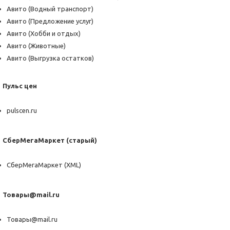
Авито (Водный транспорт)
Авито (Предложение услуг)
Авито (Хобби и отдых)
Авито (Животные)
Авито (Выгрузка остатков)
Пульс цен
pulscen.ru
СберМегаМаркет (старый)
СберМегаМаркет (XML)
Товары@mail.ru
Товары@mail.ru