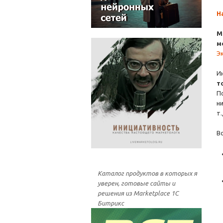
Н
М
м
Э
И
т
П
н
т
В
Каталог продуктов в которых я
уверен, готовые сайты и
решения из Marketplace 1С
Битрикс