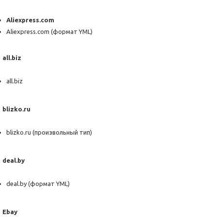
Aliexpress.com
Aliexpress.com (формат YML)
all.biz
all.biz
blizko.ru
blizko.ru (произвольный тип)
deal.by
deal.by (формат YML)
Ebay