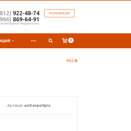
(812)
922-48-74
ПОЛУЧИТЬ КП!
(966)
869-64-91
ый интернет-маркетолог
...
0
АЦИЯ
RSS
Артикул:
acrit.exportpro