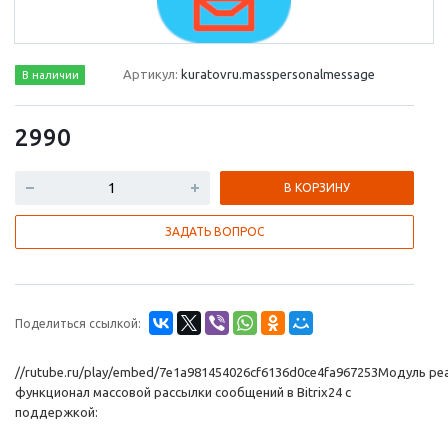
Артикул:
kuratovru.masspersonalmessage
В наличии
2990
В КОРЗИНУ
ЗАДАТЬ ВОПРОС
Поделиться ссылкой:
//rutube.ru/play/embed/7e1a981454026cf6136d0ce4fa967253Модуль ре
функционал массовой рассылки сообщений в Bitrix24 с
поддержкой: