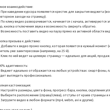
мное взаимодействие:
 При наведении курсора появляется крестик для закрытия виджета (в
овторном заходе на страницу).
 По клику видео разворачивается, начинается с начала, активируются э
ар, кнопка отключения звука и возможность свернуть обратно.
 Возможность поставить видео на паузу прямо из активной области ви
нопка призыва к действию:
 Добавьте к видео промо-кнопку, которая появится в нужный момент (нап
итель уже заинтересован (например, на 25-й).
 Клик по ней ведет на целевую страницу — идеально для акций, продаж 
00% адаптивность:
 Виджет идеально отображается на любых устройствах: смартфоны, п
удет выглядеть профессионально.
олная кастомизация:
 Настройте размеры, цвета фона, прогресс-бара, кнопки, скругления угл
 Выберите расположение (справа/слева), отступы от краев страницы и
 Загрузите видео в любом формате (mp4, webm, avi и другие).
ля кого этот модуль?