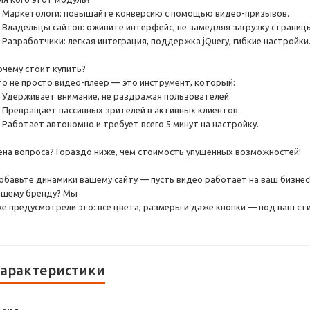
 Маркетологи: повышайте конверсию с помощью видео-призывов.
 Владельцы сайтов: оживите интерфейс, не замедляя загрузку страниц
 Разработчики: легкая интеграция, поддержка jQuery, гибкие настройки
очему стоит купить?
то не просто видео-плеер — это инструмент, который:
 Удерживает внимание, не раздражая пользователей.
 Превращает пассивных зрителей в активных клиентов.
 Работает автономно и требует всего 5 минут на настройку.
ена вопроса? Гораздо ниже, чем стоимость упущенных возможностей!
обавьте динамики вашему сайту — пусть видео работает на ваш бизне
ашему бренду? Мы
же предусмотрели это: все цвета, размеры и даже кнопки — под ваш сти
арактеристики