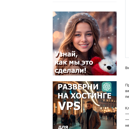
В
П
в
п
К
—
—
н