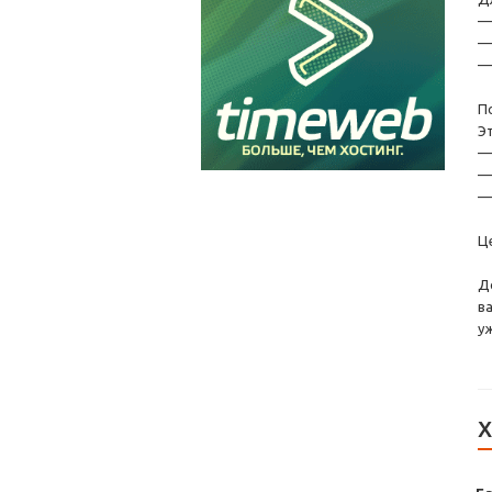
—
—
—
П
Э
—
—
—
Ц
Д
в
у
Х