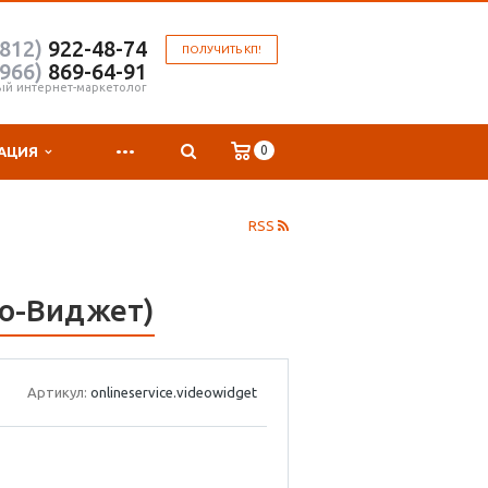
(812)
922-48-74
ПОЛУЧИТЬ КП!
(966)
869-64-91
ый интернет-маркетолог
...
0
АЦИЯ
RSS
део-Виджет)
Артикул:
onlineservice.videowidget