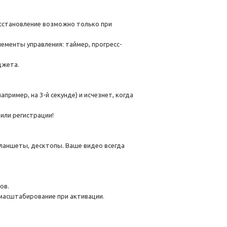
осстановление возможно только при
лементы управления: таймер, прогресс-
джета.
ример, на 3-й секунде) и исчезнет, когда
или регистрации!
ланшеты, десктопы. Ваше видео всегда
ов.
 масштабирование при активации.