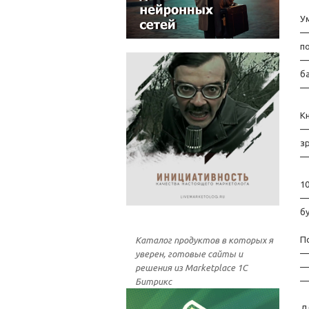
У
—
п
—
б
—
К
—
зр
—
1
—
б
П
Каталог продуктов в которых я
—
уверен, готовые сайты и
—
решения из Marketplace 1С
—
Битрикс
Д