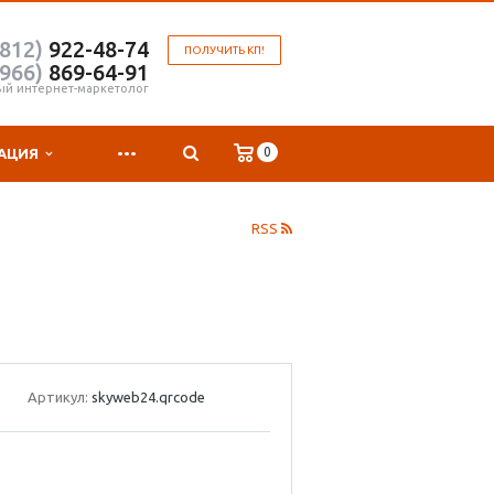
(812)
922-48-74
ПОЛУЧИТЬ КП!
(966)
869-64-91
ый интернет-маркетолог
...
0
АЦИЯ
RSS
Артикул:
skyweb24.qrcode