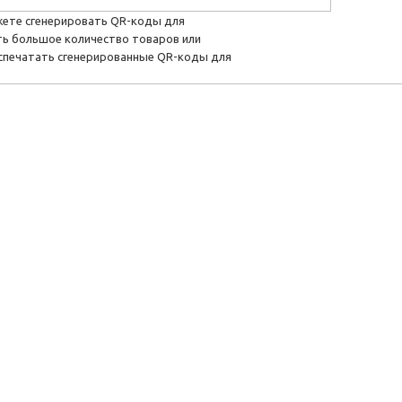
жете сгенерировать QR-коды для
сть большое количество товаров или
спечатать сгенерированные QR-коды для