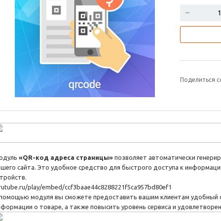
Поделиться с
одуль
«
QR-код адреса страницы»
позволяет автоматически генери
ашего сайта. Это удобное средство для быстрого доступа к информац
стройств.
/rutube.ru/play/embed/ccf3baae44c8288221f5ca957bd80ef1
 помощью модуля вы сможете предоставить вашим клиентам удобный 
нформации о товаре, а также повысить уровень сервиса и удовлетворен