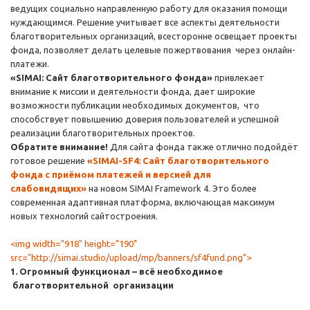
ведущих социально направленную работу для оказания помощи
нуждающимся. Решение учитывает все аспекты деятельности
благотворительных организаций, всесторонне освещает проекты
фонда, позволяет делать целевые пожертвования через онлайн-
платежи.
«SIMAI: Сайт благотворительного фонда»
привлекает
внимание к миссии и деятельности фонда, дает широкие
возможности публикации необходимых документов, что
способствует повышению доверия пользователей и успешной
реализации благотворительных проектов.
Обратите внимание!
Для сайта фонда также отлично подойдёт
готовое решение
«SIMAI-SF4: Сайт благотворительного
фонда с приёмом платежей и версией для
слабовидящих»
на новом SIMAI Framework 4. Это более
современная адаптивная платформа, включающая максимум
новых технологий сайтостроения.
<img width="918" height="190"
src="http://simai.studio/upload/mp/banners/sf4fund.png">
1. Огромный функционал – всё необходимое
благотворительной организации