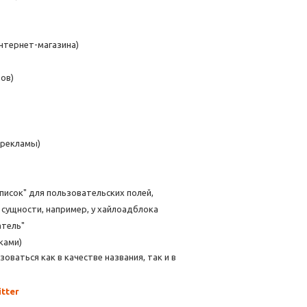
нтернет-магазина)
ов)
 рекламы)
Список" для пользовательских полей,
 сущности, например, у хайлоадблока
атель"
ками)
ваться как в качестве названия, так и в
itter