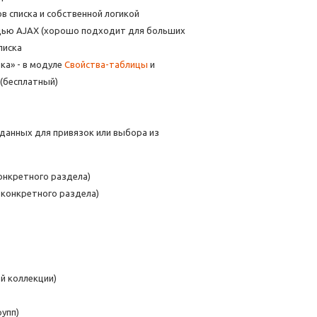
в списка и собственной логикой
щью AJAX (хорошо подходит для больших
писка
ка» - в модуле
Свойства-таблицы
и
(бесплатный)
данных для привязок или выбора из
онкретного раздела)
конкретного раздела)
й коллекции)
упп)