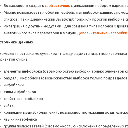
Возможность создать
свой источник
с уникальным набором варианто
Можно использовать любой интерфейс: как выборку данных с помо
списков), так и динамический JavaScript поиск или простой выбор из с
Интеграция с другими модулями - для создания типа колонки «Привяз
аналогичного типа параметров в модуле
Дополнительные настройки
сточники данных
 комплект поставки модуля входят следующие стандартные источники 
ариантов списка:
элементы инфоблока (с возможностью выборки только элементов к
разделы инфоблока (с возможностью выборки только подразделов 
инфоблоки
типы инфоблоков
свойства инфоблоков
сайты
коллекции медиабиблиотеки (с возможностью указания родительско
языки интерфейса
группы пользователей (с возможностью исключения определенных гр