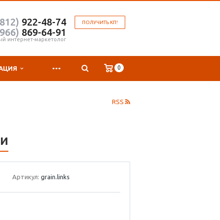
(812)
922-48-74
ПОЛУЧИТЬ КП!
(966)
869-64-91
ый интернет-маркетолог
...
0
АЦИЯ
RSS
ки
Артикул:
grain.links