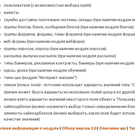
пользователи (с возможностью выбора групп)
валюты
службы доставки, платежные системы, склады (при наличии модуля и
группы блогов, блоги, сообщения блогов (при наличии модуля блогов)
группы форумов, форумы, темы форумов (при наличии модуля форум
веб-формы (при наличии модуля вебформ)
группы опросов, опросы (при наличии модуля опросов)
рассылки, выпуски рассылок (при наличии модуля рассылок)
типы баннеров, рекламные контракты, баннеры (при наличии модуля
курсы, уроки (при наличии модуля обучения)
типы цен (модуля "Интернет-магазин")
списки (польз. поля) - источник использует варианты значений типа "
причем может брать варианты из нескольких полей сразу и из другой
можно взять варианты значений некоторого поля объекта "Пользов
хайлоадблоки (можно ограничить выбор только определенными бло
элементы хайлоадблоков (можно выбирать, какое поле будет использо
качестве значения)
олная информация о модуле
|
Обзор версии 2.0
|
Описание api
|
Tw