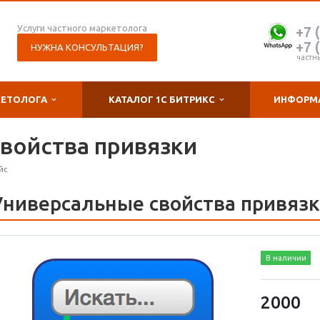
Услуги частного маркетолога
+7 
+7 
НУЖНА КОНСУЛЬТАЦИЯ?
частн
КЕТОЛОГА
КАТАЛОГ 1С БИТРИКС
ИНФОРМ
войства привязки
йс
Универсальные свойства привяз
В наличии
2000