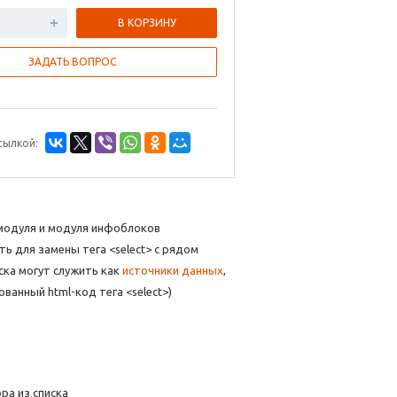
В КОРЗИНУ
ЗАДАТЬ ВОПРОС
сылкой:
 модуля и модуля инфоблоков
 для замены тега <select> с рядом
ска могут служить как
источники данных
,
ванный html-код тега <select>)
ра из списка