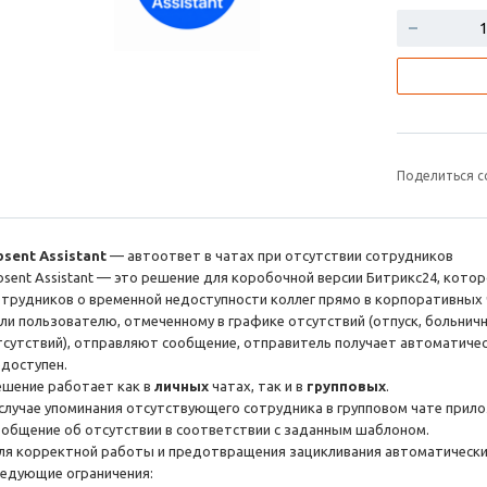
Поделиться с
bsent
Assistant
— автоответ в чатах при отсутствии сотрудников
bsent Assistant — это решение для коробочной версии Битрикс24, кот
отрудников о временной недоступности коллег прямо в корпоративных 
сли пользователю, отмеченному в графике отсутствий (отпуск, больнич
тсутствий), отправляют сообщение, отправитель получает автоматичес
едоступен.
ешение работает как в
личных
чатах, так и в
групповых
.
 случае упоминания отсутствующего сотрудника в групповом чате прил
ообщение об отсутствии в соответствии с заданным шаблоном.
ля корректной работы и предотвращения зацикливания автоматически
ледующие ограничения: