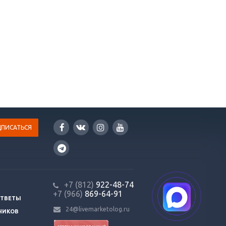
+7 (812)
922-48-74
+7 (966)
869-64-91
ОТВЕТЫ
24@livemarketolog.ru
ЧИКОВ