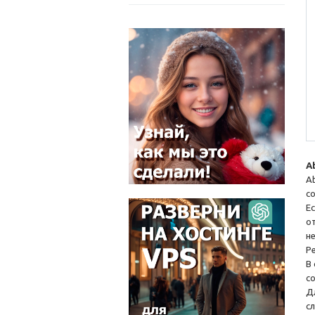
A
A
с
Е
о
н
Р
В
с
Д
с