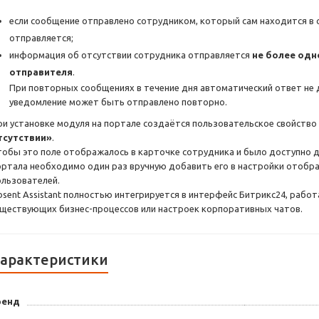
если сообщение отправлено сотрудником, который сам находится в с
отправляется;
информация об отсутствии сотрудника отправляется
не более одн
отправителя
.
При повторных сообщениях в течение дня автоматический ответ не 
уведомление может быть отправлено повторно.
ри установке модуля на портале создаётся пользовательское свойств
тсутствии»
.
тобы это поле отображалось в карточке сотрудника и было доступно 
ортала необходимо один раз вручную добавить его в настройки отобр
ользователей.
bsent Assistant полностью интегрируется в интерфейс Битрикс24, работ
уществующих бизнес-процессов или настроек корпоративных чатов.
арактеристики
ренд