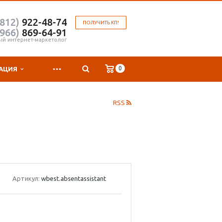
(812)
922-48-74
ПОЛУЧИТЬ КП!
(966)
869-64-91
ый интернет-маркетолог
...
0
АЦИЯ
RSS
Артикул:
wbest.absentassistant