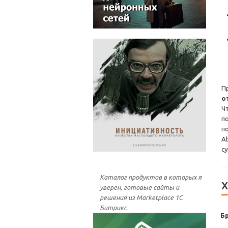
П
о
Ч
п
п
A
с
Каталог продуктов в которых я
Х
уверен, готовые сайты и
решения из Marketplace 1С
Битрикс
Б