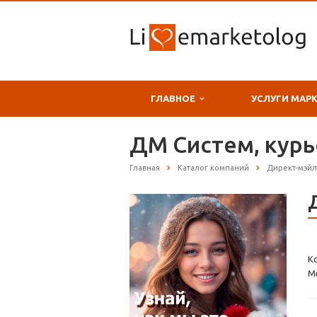
ГЛАВНОЕ
УСЛУГИ МАР
ДМ Систем, курь
Главная
Каталог компаний
Директ-мэйл
К
М