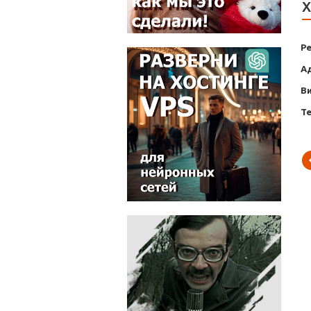
Х
Р
А
В
Т