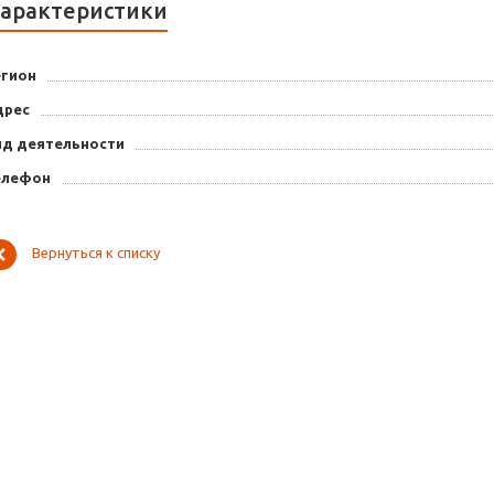
арактеристики
егион
дрес
ид деятельности
елефон
Вернуться к списку