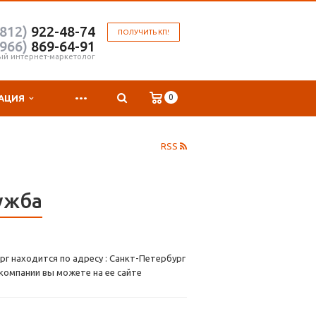
(812)
922-48-74
ПОЛУЧИТЬ КП!
(966)
869-64-91
ый интернет-маркетолог
...
0
АЦИЯ
RSS
лужба
рг находится по адресу : Санкт-Петербург
 компании вы можете на ее сайте