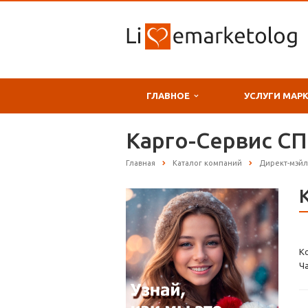
ГЛАВНОЕ
УСЛУГИ МАР
Карго-Сервис СП
Главная
Каталог компаний
Директ-мэйл
К
Ч