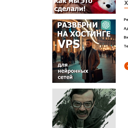
Х
Р
А
В
Т