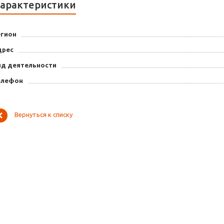
арактеристики
егион
дрес
ид деятельности
елефон
Вернуться к списку