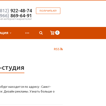
(812)
922-48-74
ПОЛУЧИТЬ КП!
(966)
869-64-91
ый интернет-маркетолог
...
0
АЦИЯ
RSS
н-студия
рбург находится по адресу : Санкт-
и: Дизайн рекламы. Узнать больше о