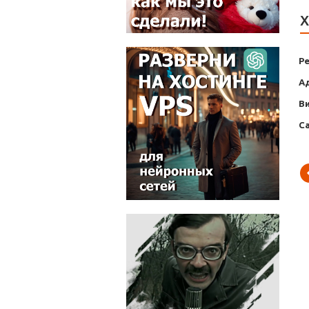
Х
Р
А
В
С