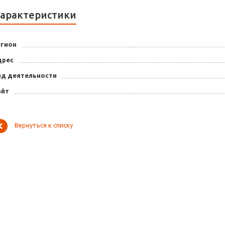
арактеристики
егион
дрес
ид деятельности
айт
Вернуться к списку