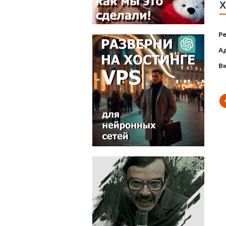
Х
Р
А
В