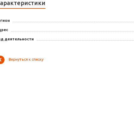
арактеристики
егион
дрес
ид деятельности
Вернуться к списку