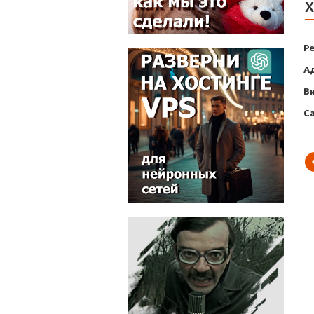
Х
Р
А
В
С