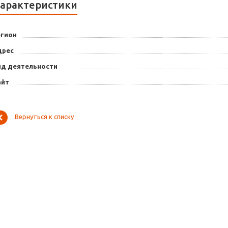
арактеристики
егион
дрес
ид деятельности
айт
Вернуться к списку