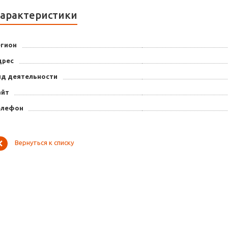
арактеристики
егион
дрес
ид деятельности
айт
елефон
Вернуться к списку