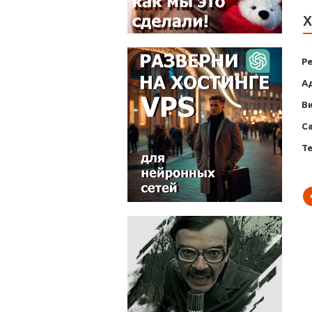
Х
Р
А
В
С
Т