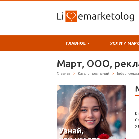
ГЛАВНОЕ
УСЛУГИ МАР
Март, ООО, рек
Главная
Каталог компаний
Indoor-рекл
К
С
У