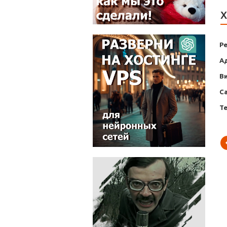
Х
Р
А
В
С
Т