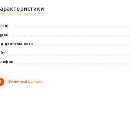
арактеристики
егион
дрес
ид деятельности
айт
елефон
Вернуться к списку