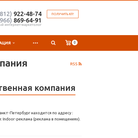
(812)
922-48-74
ПОЛУЧИТЬ КП!
(966)
869-64-91
ый интернет-маркетолог
...
0
АЦИЯ
пания
RSS
твенная компания
нкт-Петербург находится по адресу :
 Indoor-реклама (реклама в помещениях).