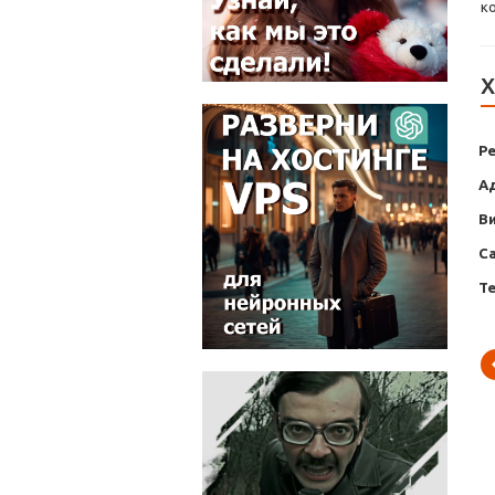
к
Х
Р
А
В
С
Т