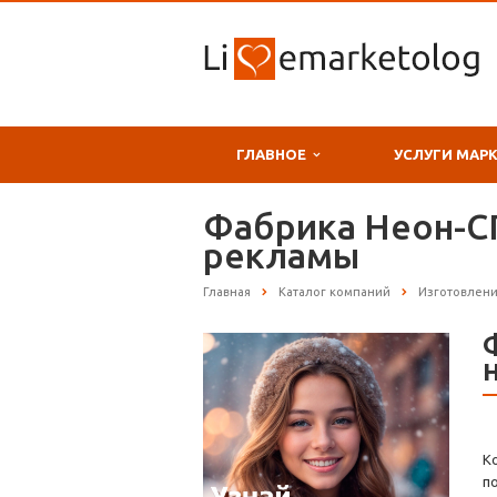
ГЛАВНОЕ
УСЛУГИ МАР
Фабрика Неон-С
рекламы
Главная
Каталог компаний
Изготовлени
К
п