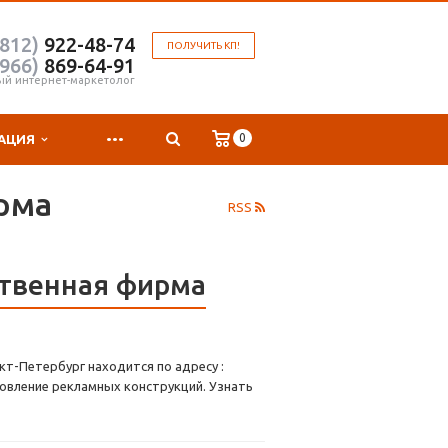
(812)
922-48-74
ПОЛУЧИТЬ КП!
(966)
869-64-91
ый интернет-маркетолог
...
0
АЦИЯ
рма
RSS
твенная фирма
т-Петербург находится по адресу :
товление рекламных конструкций. Узнать