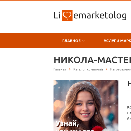
ГЛАВНОЕ
УСЛУГИ МАР
НИКОЛА-МАСТЕР 
Главная
Каталог компаний
Изготовлени
К
С
б