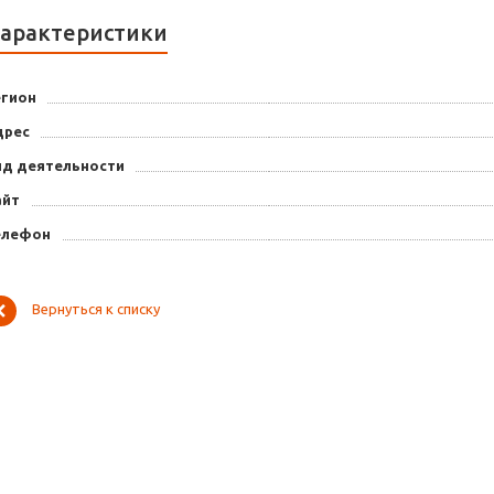
арактеристики
егион
дрес
ид деятельности
айт
елефон
Вернуться к списку