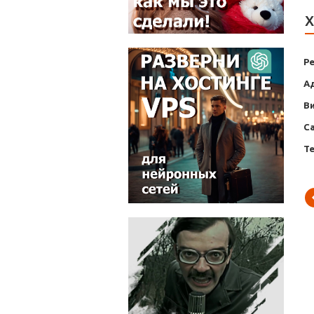
Х
Р
А
В
С
Т