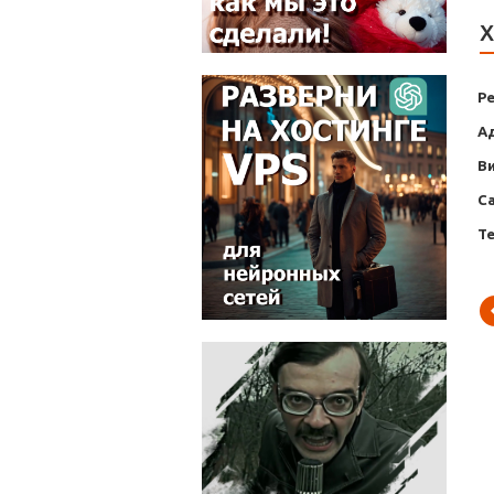
Х
Р
А
В
С
Т