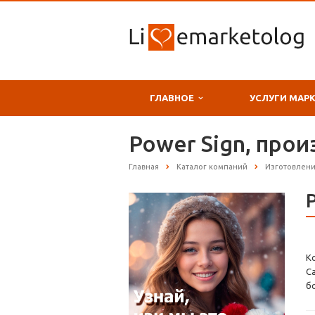
ГЛАВНОЕ
УСЛУГИ МАР
Power Sign, про
Главная
Каталог компаний
Изготовлени
К
С
б