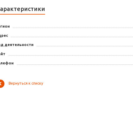
арактеристики
егион
дрес
ид деятельности
айт
елефон
Вернуться к списку