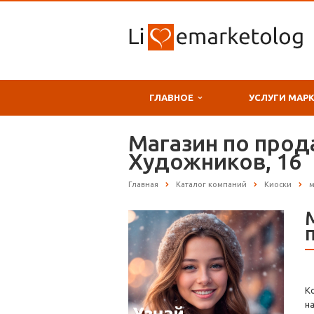
ГЛАВНОЕ
УСЛУГИ МАР
Магазин по прод
Художников, 16
Главная
Каталог компаний
Киоски
м
К
н