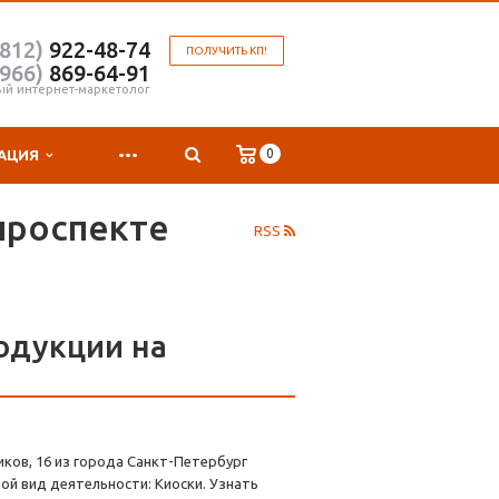
(812)
922-48-74
ПОЛУЧИТЬ КП!
(966)
869-64-91
ый интернет-маркетолог
...
0
АЦИЯ
проспекте
RSS
одукции на
ков, 16 из города Санкт-Петербург
ой вид деятельности: Киоски. Узнать