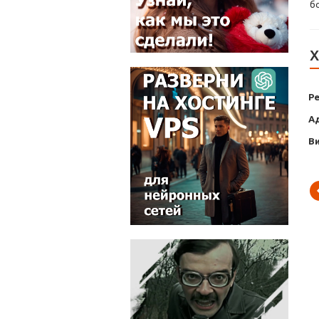
б
Х
Р
А
В