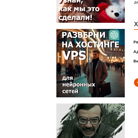
д
Х
Р
А
В