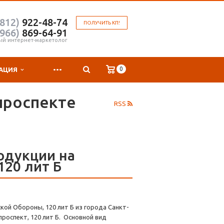
(812)
922-48-74
ПОЛУЧИТЬ КП!
(966)
869-64-91
ый интернет-маркетолог
...
0
АЦИЯ
проспекте
RSS
одукции на
120 лит Б
кой Обороны, 120 лит Б из города Санкт-
роспект, 120 лит Б. Основной вид