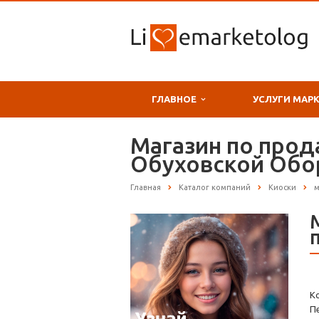
ГЛАВНОЕ
УСЛУГИ МАР
Магазин по прод
Обуховской Обор
Главная
Каталог компаний
Киоски
м
К
П