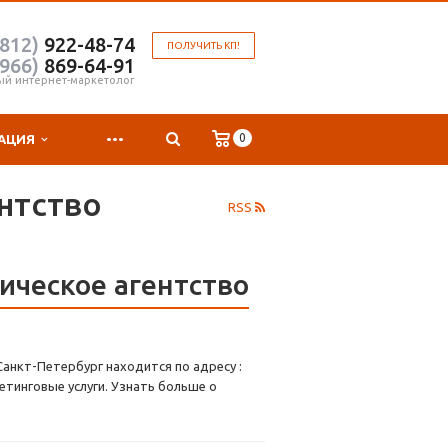
(812)
922-48-74
ПОЛУЧИТЬ КП!
(966)
869-64-91
ый интернет-маркетолог
...
0
АЦИЯ
нтство
RSS
ическое агентство
анкт-Петербург находится по адресу :
етинговые услуги. Узнать больше о