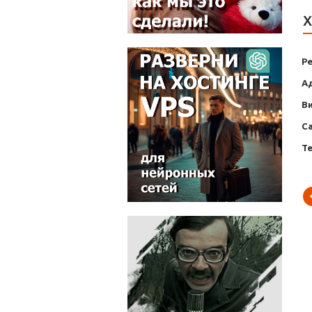
Х
Р
А
В
С
Т