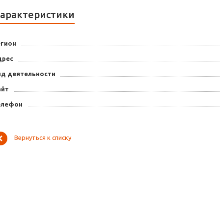
арактеристики
егион
дрес
ид деятельности
айт
елефон
Вернуться к списку