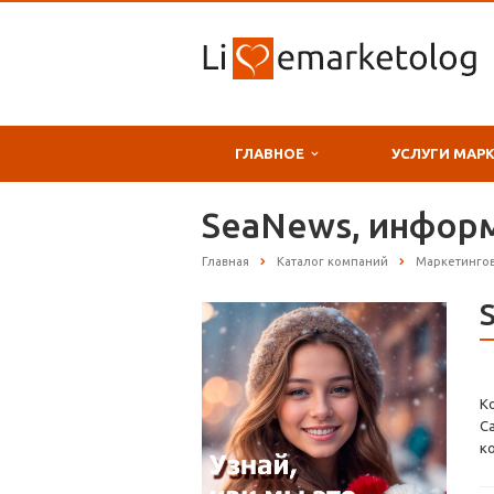
ГЛАВНОЕ
УСЛУГИ МАР
SeaNews, инфор
Главная
Каталог компаний
Маркетингов
К
С
к