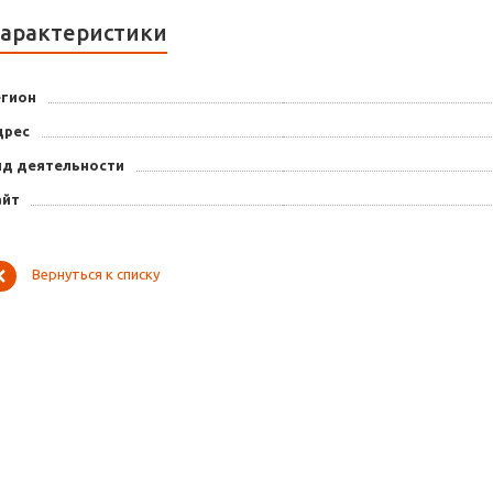
арактеристики
егион
дрес
ид деятельности
айт
Вернуться к списку