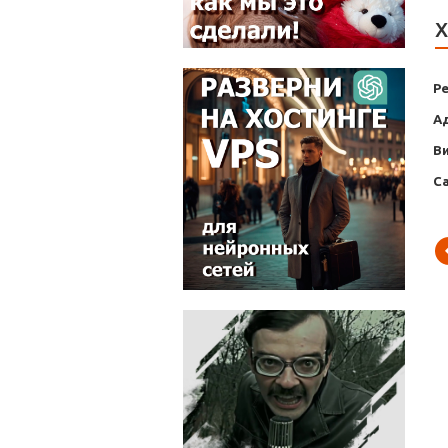
Х
Р
А
В
С