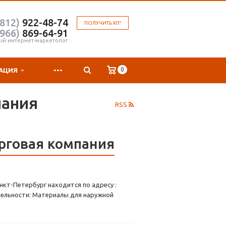
(812)
922-48-74
ПОЛУЧИТЬ КП!
(966)
869-64-91
ый интернет-маркетолог
...
0
АЦИЯ
пания
RSS
рговая компания
нкт-Петербург находится по адресу :
тельности: Материалы для наружной