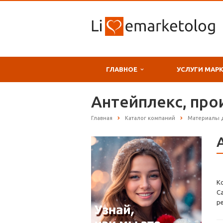
ГЛАВНОЕ
УСЛУГИ МАР
Антейплекс, про
Главная
Каталог компаний
Материалы 
К
С
р