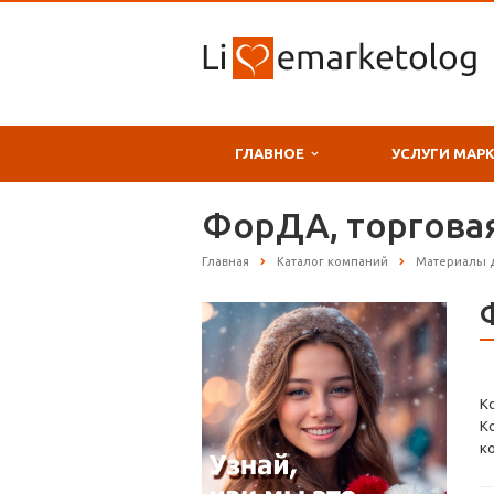
ГЛАВНОЕ
УСЛУГИ МАР
ФорДА, торгова
Главная
Каталог компаний
Материалы 
К
К
к