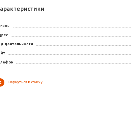
арактеристики
егион
дрес
ид деятельности
айт
елефон
Вернуться к списку