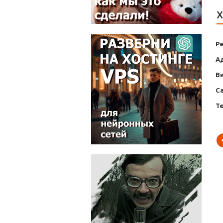
Х
Р
А
В
С
Т