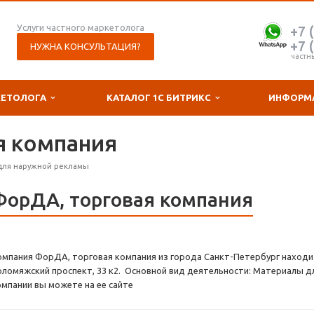
Услуги частного маркетолога
+7 
+7 
НУЖНА КОНСУЛЬТАЦИЯ?
частн
КЕТОЛОГА
КАТАЛОГ 1С БИТРИКС
ИНФОРМ
я компания
для наружной рекламы
ФорДА, торговая компания
омпания ФорДА, торговая компания из города Санкт-Петербург находит
оломяжский проспект, 33 к2. Основной вид деятельности: Материалы д
омпании вы можете на ее сайте