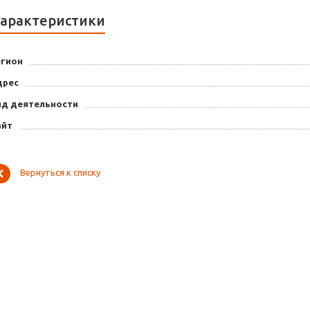
арактеристики
егион
дрес
ид деятельности
айт
Вернуться к списку