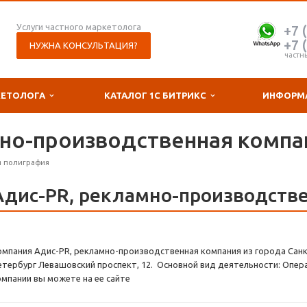
Услуги частного маркетолога
+7 
+7 
НУЖНА КОНСУЛЬТАЦИЯ?
частн
КЕТОЛОГА
КАТАЛОГ 1С БИТРИКС
ИНФОРМ
мно-производственная компа
я полиграфия
Адис-PR, рекламно-производств
омпания Адис-PR, рекламно-производственная компания из города Санкт
етербург Левашовский проспект, 12. Основной вид деятельности: Опер
омпании вы можете на ее сайте