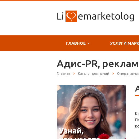
ГЛАВНОЕ
УСЛУГИ МАР
Адис-PR, рекла
Главная
Каталог компаний
Оперативна
К
П
к