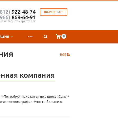
(812)
922-48-74
ПОЛУЧИТЬ КП!
(966)
869-64-91
ый интернет-маркетолог
...
0
АЦИЯ
ния
RSS
енная компания
-Петербург находится по адресу : Санкт-
ативная полиграфия. Узнать больше о