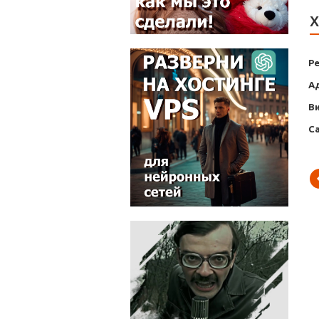
Х
Р
А
В
С