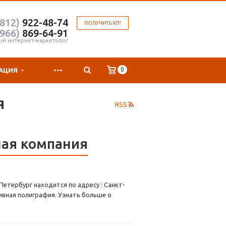
(812)
922-48-74
ПОЛУЧИТЬ КП!
(966)
869-64-91
ый интернет-маркетолог
...
0
АЦИЯ
я
RSS
ная компания
етербург находится по адресу : Санкт-
ивная полиграфия. Узнать больше о