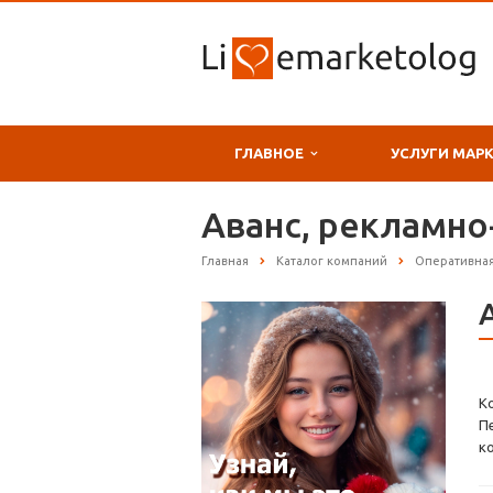
ГЛАВНОЕ
УСЛУГИ МАР
Аванс, рекламно
Главная
Каталог компаний
Оперативна
К
П
к