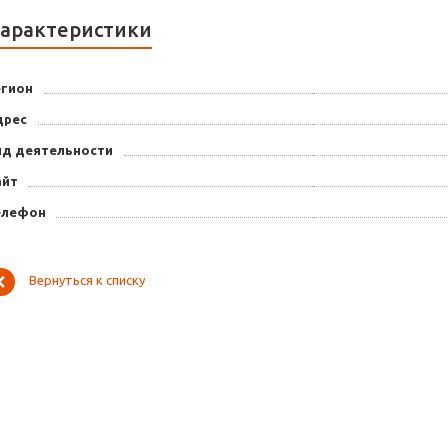
арактеристики
егион
дрес
ид деятельности
айт
елефон
Вернуться к списку