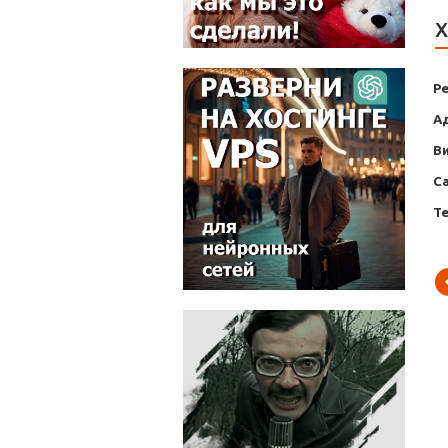
Х
Р
А
В
С
Т