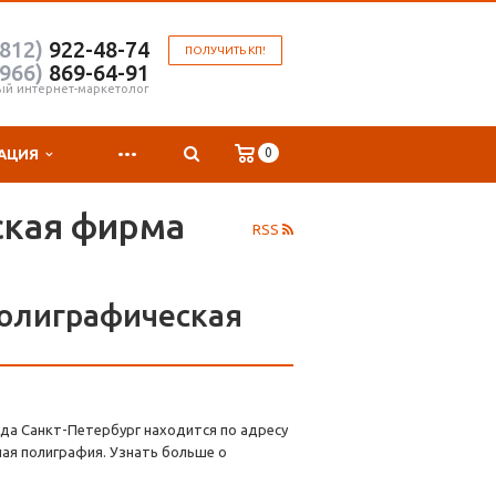
(812)
922-48-74
ПОЛУЧИТЬ КП!
(966)
869-64-91
ый интернет-маркетолог
...
0
АЦИЯ
ская фирма
RSS
олиграфическая
да Санкт-Петербург находится по адресу
ная полиграфия. Узнать больше о