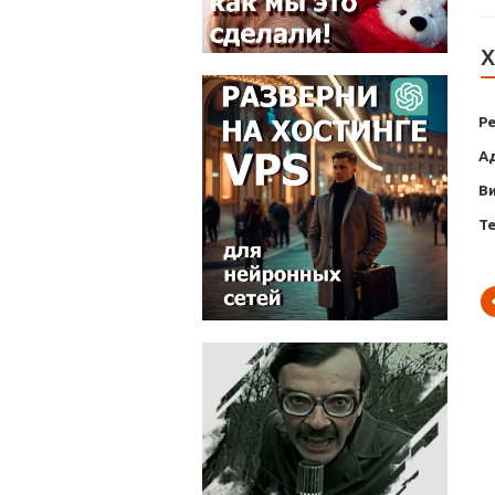
Х
Р
А
В
Т