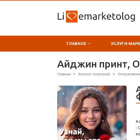
ГЛАВНОЕ
УСЛУГИ МАР
Айджин принт, 
Главная
Каталог компаний
Оперативна
К
:
к