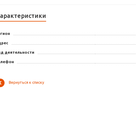
арактеристики
егион
дрес
ид деятельности
елефон
Вернуться к списку