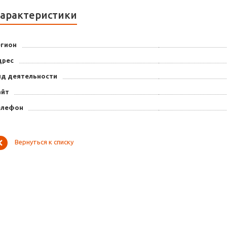
арактеристики
егион
дрес
ид деятельности
айт
елефон
Вернуться к списку