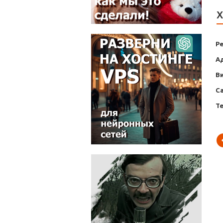
Х
Р
А
В
С
Т