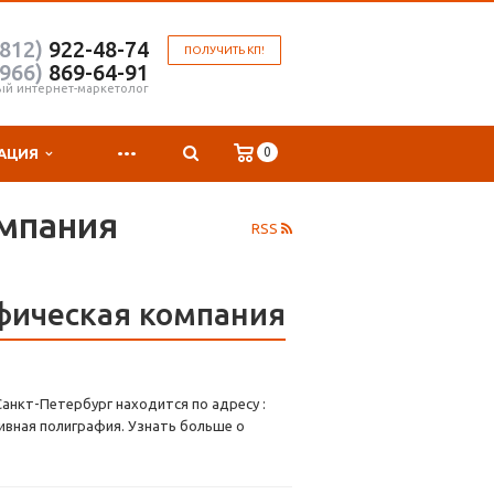
(812)
922-48-74
ПОЛУЧИТЬ КП!
(966)
869-64-91
ый интернет-маркетолог
...
0
АЦИЯ
мпания
RSS
фическая компания
анкт-Петербург находится по адресу :
ивная полиграфия. Узнать больше о