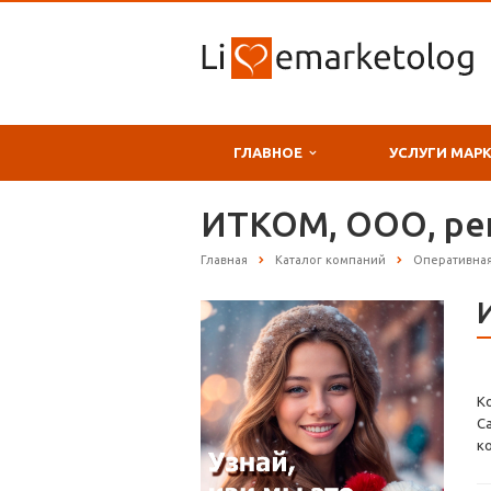
ГЛАВНОЕ
УСЛУГИ МАР
ИТКОМ, ООО, ре
Главная
Каталог компаний
Оперативна
К
С
к