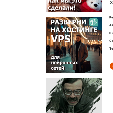
Х
Р
А
В
С
Т