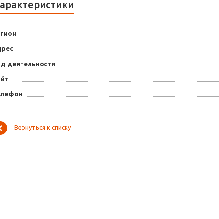
арактеристики
егион
дрес
ид деятельности
айт
елефон
Вернуться к списку