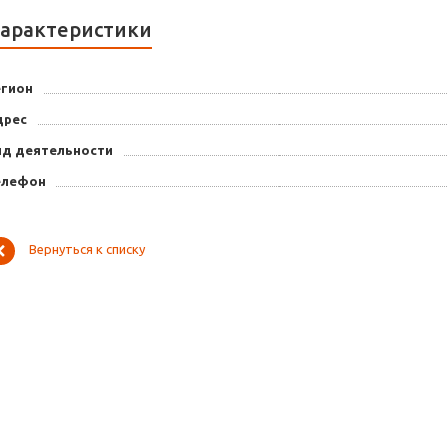
арактеристики
егион
дрес
ид деятельности
елефон
Вернуться к списку