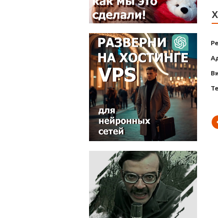
Х
Р
А
В
Т