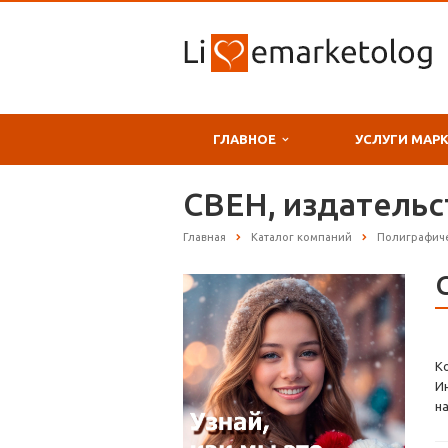
ГЛАВНОЕ
УСЛУГИ МАР
СВЕН, издательс
Главная
Каталог компаний
Полиграфиче
К
И
на