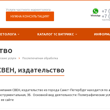
Услуги частного маркетолога
+7 
+7 
НУЖНА КОНСУЛЬТАЦИЯ?
частн
КЕТОЛОГА
КАТАЛОГ 1С БИТРИКС
ИНФОРМ
тво
ские услуги
Послепечатная обработка
СВЕН, издательство
омпания СВЕН, издательство из города Санкт-Петербург находится по а
нструментальная, 3Б. Основной вид деятельности: Полиграфические ус
 ее сайте