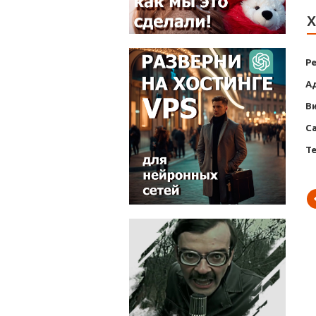
Х
Р
А
В
С
Т