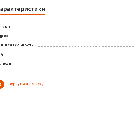
арактеристики
егион
дрес
ид деятельности
айт
елефон
Вернуться к списку