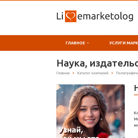
ГЛАВНОЕ
УСЛУГИ МАР
Наука, издатель
Главная
Каталог компаний
Полиграфиче
К
М
м