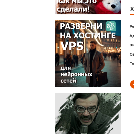
Х
Р
А
В
С
Т