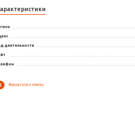
арактеристики
егион
дрес
ид деятельности
айт
елефон
Вернуться к списку