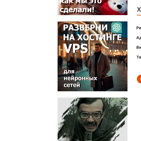
Х
Р
А
В
Т