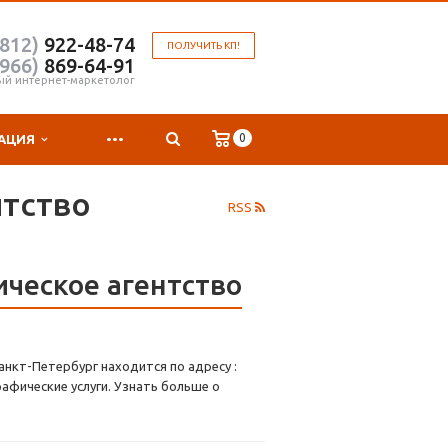
(812)
922-48-74
ПОЛУЧИТЬ КП!
(966)
869-64-91
ый интернет-маркетолог
...
0
АЦИЯ
нтство
RSS
ическое агентство
анкт-Петербург находится по адресу :
рафические услуги. Узнать больше о