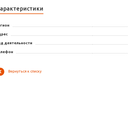
арактеристики
егион
дрес
ид деятельности
елефон
Вернуться к списку