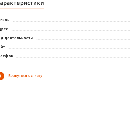
арактеристики
егион
дрес
ид деятельности
айт
елефон
Вернуться к списку