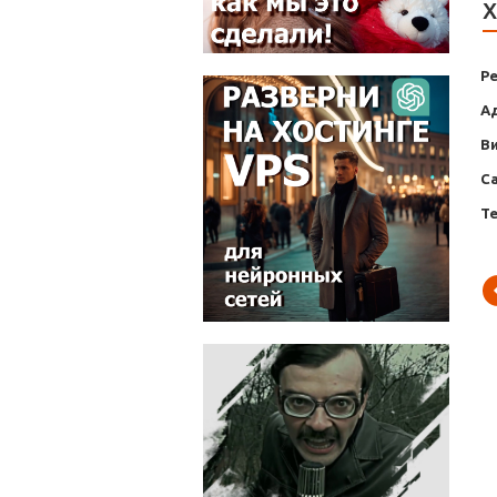
Х
Р
А
В
С
Т