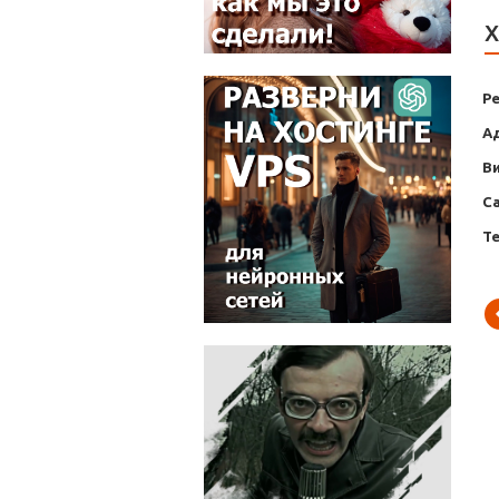
Х
Р
А
В
С
Т