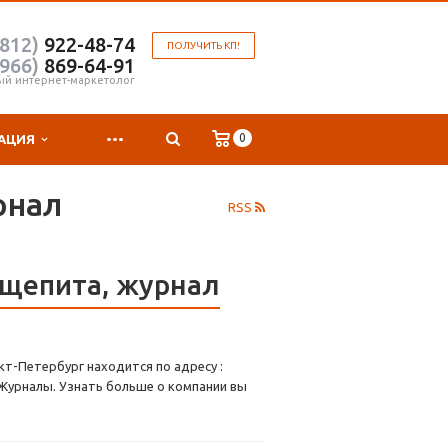
(812)
922-48-74
ПОЛУЧИТЬ КП!
(966)
869-64-91
ый интернет-маркетолог
...
0
АЦИЯ
рнал
RSS
бщепита, журнал
т-Петербург находится по адресу :
 Журналы. Узнать больше о компании вы