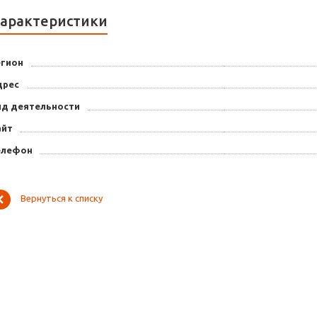
арактеристики
егион
дрес
ид деятельности
айт
елефон
Вернуться к списку