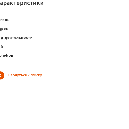
арактеристики
егион
дрес
ид деятельности
айт
елефон
Вернуться к списку