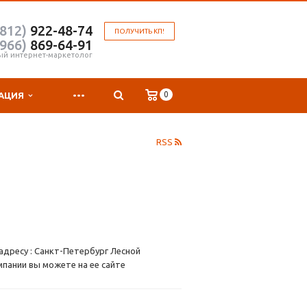
(812)
922-48-74
ПОЛУЧИТЬ КП!
(966)
869-64-91
ый интернет-маркетолог
...
0
АЦИЯ
RSS
адресу : Санкт-Петербург Лесной
мпании вы можете на ее сайте