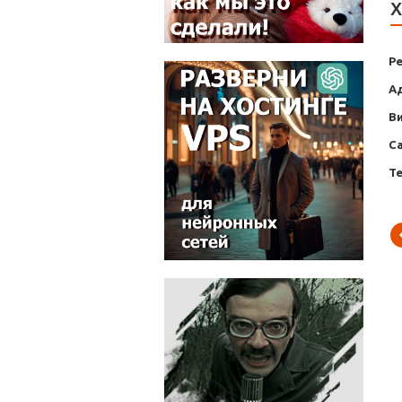
Х
Р
А
В
С
Т