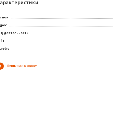
арактеристики
егион
дрес
ид деятельности
айт
елефон
Вернуться к списку