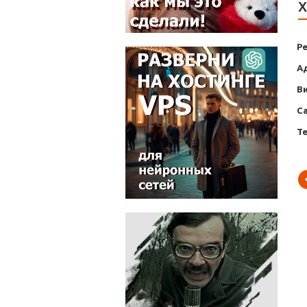
Х
Р
А
В
С
Т