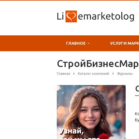
ГЛАВНОЕ
УСЛУГИ МАР
СтройБизнесМар
Главная
Каталог компаний
Журналы
К
Б