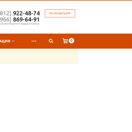
(812)
922-48-74
ПОЛУЧИТЬ КП!
(966)
869-64-91
ый интернет-маркетолог
...
0
АЦИЯ