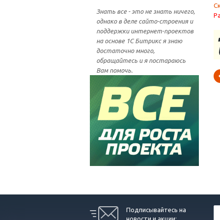
С
Знать все - это не знать ничего,
Р
однако в деле сайто-строения и
поддержки интернет-проектов
на основе 1С Битрикс я знаю
достаточно много,
обращайтесь и я постараюсь
Вам помочь.
Подписывайтесь на
новости и акции: