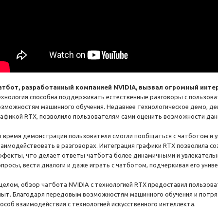
атбот, разработанный компанией NVIDIA, вызвал огромный интер
ехнология способна поддерживать естественные разговоры с пользов
озможностям машинного обучения. Недавнее технологическое демо, д
рафикой RTX, позволило пользователям сами оценить возможности дан
о время демонстрации пользователи смогли пообщаться с чатботом и у
заимодействовать в разговорах. Интеграция графики RTX позволила с
ффекты, что делает ответы чатбота более динамичными и увлекатель
опросы, вести диалоги и даже играть с чатботом, подчеркивая его унив
 целом, обзор чатбота NVIDIA с технологией RTX предоставил пользо
пыт. Благодаря передовым возможностям машинного обучения и потря
пособ взаимодействия с технологией искусственного интеллекта.