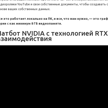
идеоролики YouTube и свои собственные документы, чтобы создавать с
снове ваших собственных данных.
се это работает локально на ПК, и все, что вам нужно, — это гра
ерии с как минимум 8 ГБ видеопамяти.
Чатбот NVIDIA с технологией RTX
взаимодействия