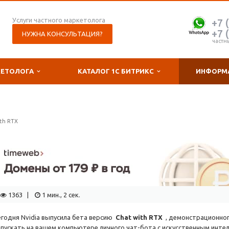
Услуги частного маркетолога
+7 
+7 
НУЖНА КОНСУЛЬТАЦИЯ?
частн
КЕТОЛОГА
КАТАЛОГ 1С БИТРИКС
ИНФОРМ
th RTX
1363 |
1 мин., 2 сек.
егодня Nvidia выпусила бета версию
Chat with RTX
, демонстрационног
апускать на вашем компьютере личного чат-бота с искусственным инте