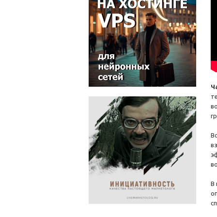
Ч
т
в
г
В
в
э
в
В
о
с