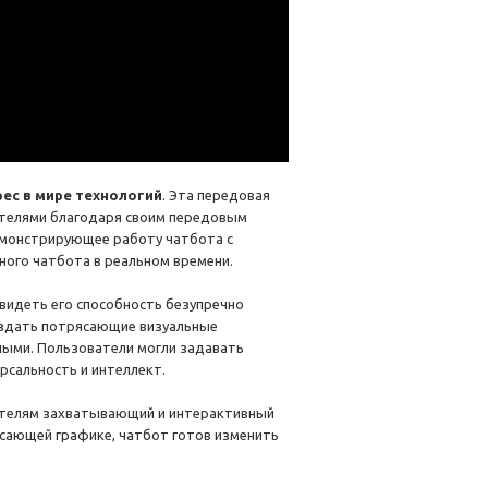
ес в мире технологий
. Эта передовая
ателями благодаря своим передовым
емонстрирующее работу чатбота с
ного чатбота в реальном времени.
видеть его способность безупречно
оздать потрясающие визуальные
ными. Пользователи могли задавать
ерсальность и интеллект.
вателям захватывающий и интерактивный
сающей графике, чатбот готов изменить