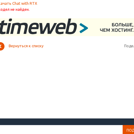
качать Chat with RTX
аздел не найден.
Вернуться к списку
Поде