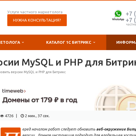
Услуги частного маркетолога
+7 
+7 
НУЖНА КОНСУЛЬТАЦИЯ?
частн
КЕТОЛОГА
КАТАЛОГ 1С БИТРИКС
ИНФОРМ
рсии MySQL и PHP для Битри
новить версии MySQL и PHP для Битрикс
4726 |
2 мин., 37 сек.
еред началом работ следует обновить
веб-окружение Бит
версии. Данная инструкция подходит для владельцев хостинга