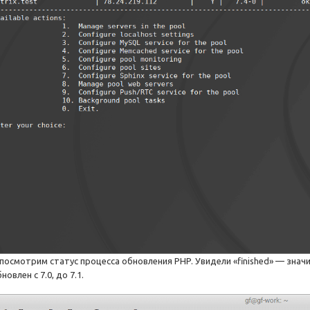
 посмотрим статус процесса обновления PHP. Увидели «finished» — зна
новлен с 7.0, до 7.1.