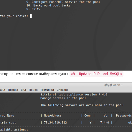
 открывшемся списке выбираем пункт
:
«8. Update PHP and MySQL»