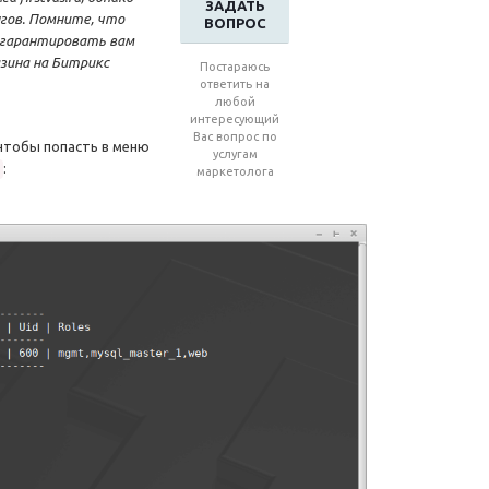
ЗАДАТЬ
нгов. Помните, что
ВОПРОС
 гарантировать вам
зина на Битрикс
Постараюсь
ответить на
любой
интересующий
Вас вопрос по
 чтобы попасть в меню
услугам
:
маркетолога