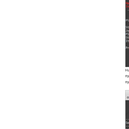
Н
п
п