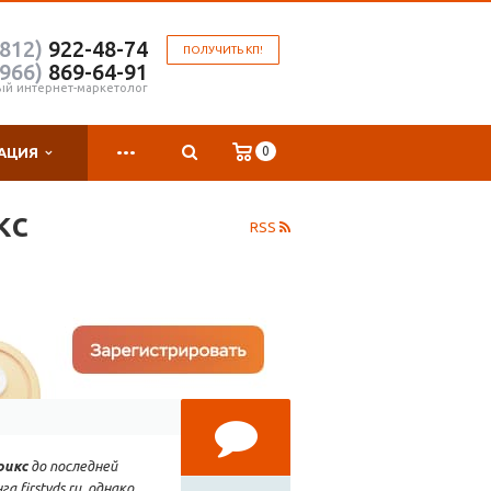
(812)
922-48-74
ПОЛУЧИТЬ КП!
(966)
869-64-91
ый интернет-маркетолог
...
0
АЦИЯ
кс
RSS
рикс
до последней
 firstvds.ru, однако