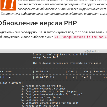
П
она является так же хорошим примером и для других хости
своевременное обновление Битрикс и его окружения может
безопастную работу вашего корпоративного сайта или интернет-мага
Обновление версии PHP
одключимся к серверу по SSH и авторизуемся под root-пользователем,
еб-окружения. Далее выберем пункт
«1. Manage servers in the pool»