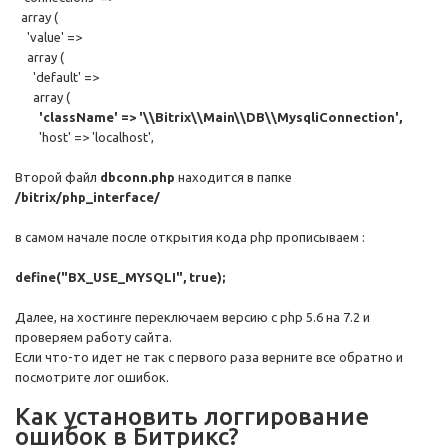
array (
'value' =>
array (
'default' =>
array (
'className' => '\\Bitrix\\Main\\DB\\MysqliConnection',
'host' => 'localhost',
Второй файл
dbconn.php
находится в папке
/bitrix/php_interface/
в самом начале после открытия кода php прописываем :
define("BX_USE_MYSQLI", true);
Далее, на хостинге переключаем версию с php 5.6 на 7.2 и
проверяем работу сайта.
Если что-то идет не так с первого раза верните все обратно и
посмотрите лог ошибок.
Как установить логгирование
ошибок в Битрикс?