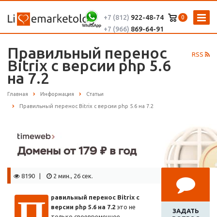
+7 (812)
922-48-74
0
+7 (966)
869-64-91
Правильный перенос
RSS
Bitrix с версии php 5.6
на 7.2
Главная
Информация
Статьи
Правильный перенос Bitrix с версии php 5.6 на 7.2
8190 |
2 мин., 26 сек.
П
равильный перенос Bitrix с
версии php 5.6 на 7.2
это не
ЗАДАТЬ
только своевременное