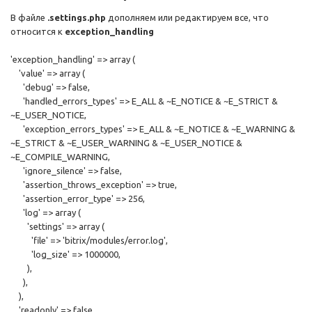
В файле
.settings.php
дополняем или редактируем все, что
относится к
exception_handling
'exception_handling' => array (
'value' => array (
'debug' => false,
'handled_errors_types' => E_ALL & ~E_NOTICE & ~E_STRICT &
~E_USER_NOTICE,
'exception_errors_types' => E_ALL & ~E_NOTICE & ~E_WARNING &
~E_STRICT & ~E_USER_WARNING & ~E_USER_NOTICE &
~E_COMPILE_WARNING,
'ignore_silence' => false,
'assertion_throws_exception' => true,
'assertion_error_type' => 256,
'log' => array (
'settings' => array (
'file' => 'bitrix/modules/error.log',
'log_size' => 1000000,
),
),
),
'readonly' => false,