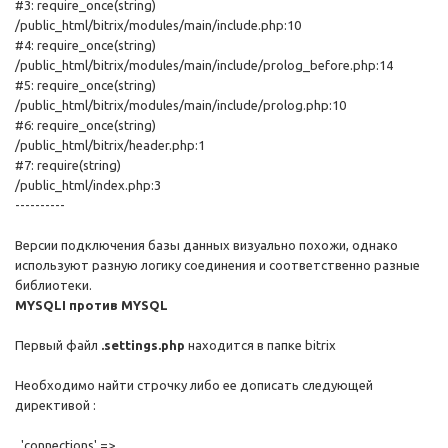
#3: require_once(string)
/public_html/bitrix/modules/main/include.php:10
#4: require_once(string)
/public_html/bitrix/modules/main/include/prolog_before.php:14
#5: require_once(string)
/public_html/bitrix/modules/main/include/prolog.php:10
#6: require_once(string)
/public_html/bitrix/header.php:1
#7: require(string)
/public_html/index.php:3
----------
Версии подключения базы данных визуально похожи, однако
используют разную логику соединения и соответственно разные
библиотеки.
MYSQLI против MYSQL
Первый файл
.settings.php
находится в папке bitrix
Необходимо найти строчку либо ее дописать следующей
директивой :
'connections' =>