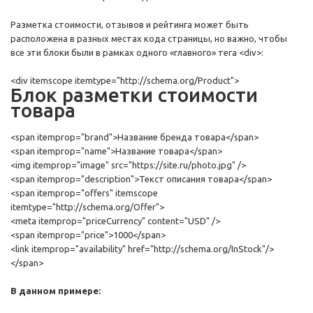
Разметка стоимости, отзывов и рейтинга может быть
расположена в разных местах кода страницы, но важно, чтобы
все эти блоки были в рамках одного «главного» тега <div>:
<div itemscope itemtype="http://schema.org/Product">
Блок разметки стоимости
товара
<span itemprop="brand">Название бренда товара</span>
<span itemprop="name">Название товара</span>
<img itemprop="image" src="https://site.ru/photo.jpg" />
<span itemprop="description">Текст описания товара</span>
<span itemprop="offers" itemscope
itemtype="http://schema.org/Offer">
<meta itemprop="priceCurrency" content="USD" />
<span itemprop="price">1000</span>
<link itemprop="availability" href="http://schema.org/InStock"/>
</span>
В данном примере: