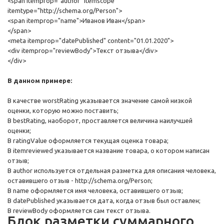
<span itemprop="author" itemscope
itemtype="http://schema.org/Person">
<span itemprop="name">Иванов Иван</span>
</span>
<meta itemprop="datePublished" content="01.01.2020">
<div itemprop="reviewBody">Текст отзыва</div>
</div>
В данном примере:
В качестве worstRating указывается значение самой низкой
оценки, которую можно поставить;
В bestRating, наоборот, проставляется величина наилучшей
оценки;
В ratingValue оформляется текущая оценка товара;
В itemreviewed указывается название товара, о котором написан
отзыв;
В author используется отдельная разметка для описания человека,
оставившего отзыв - http://schema.org/Person;
В name оформляется имя человека, оставившего отзыв;
В datePublished указывается дата, когда отзыв был оставлен;
В reviewBody оформляется сам текст отзыва.
Блок разметки суммарного