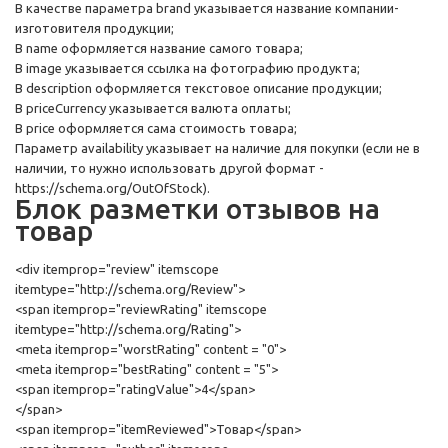
В качестве параметра brand указывается название компании-
изготовителя продукции;
В name оформляется название самого товара;
В image указывается ссылка на фотографию продукта;
В description оформляется текстовое описание продукции;
В priceCurrency указывается валюта оплаты;
В price оформляется сама стоимость товара;
Параметр availability указывает на наличие для покупки (если не в
наличии, то нужно использовать другой формат -
https://schema.org/OutOfStock).
Блок разметки отзывов на
товар
<div itemprop="review" itemscope
itemtype="http://schema.org/Review">
<span itemprop="reviewRating" itemscope
itemtype="http://schema.org/Rating">
<meta itemprop="worstRating" content = "0">
<meta itemprop="bestRating" content = "5">
<span itemprop="ratingValue">4</span>
</span>
<span itemprop="itemReviewed">Товар</span>