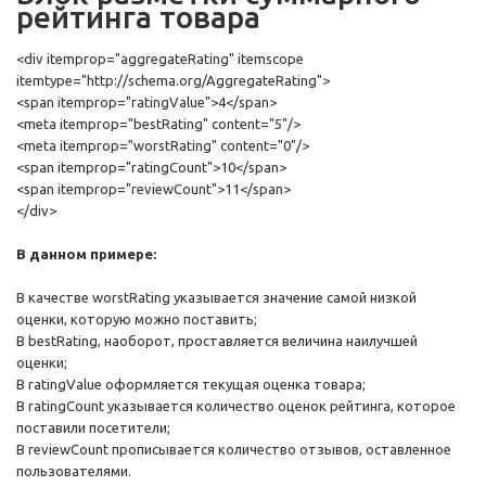
рейтинга товара
<div itemprop="aggregateRating" itemscope
itemtype="http://schema.org/AggregateRating">
<span itemprop="ratingValue">4</span>
<meta itemprop="bestRating" content="5"/>
<meta itemprop="worstRating" content="0"/>
<span itemprop="ratingCount">10</span>
<span itemprop="reviewCount">11</span>
</div>
В данном примере:
В качестве worstRating указывается значение самой низкой
оценки, которую можно поставить;
В bestRating, наоборот, проставляется величина наилучшей
оценки;
В ratingValue оформляется текущая оценка товара;
В ratingCount указывается количество оценок рейтинга, которое
поставили посетители;
В reviewCount прописывается количество отзывов, оставленное
пользователями.