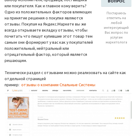
ВОПРОС
или покупателя. Как и главное кому верить?
Одно из положительных факторов влияющих
Постараюсь
на принятие решения о покупке являются
ответить на
любой
отзывы. Покупая на Яндекс.Маркете вы же
интересующий
всегда открываете вкладку отзывы, чтобы
Вас вопрос по
почитать что пишут купившие этот товар тем
услугам
самым они формируют у вас как у покупателей
маркетолога
положительный, нейтральный или
отрицательный фактор, который является
решающим.
Технически раздел с отзывами можно реализовать на сайте как
отдельной страницей
пример:
отзывы о компании Спальные Системы